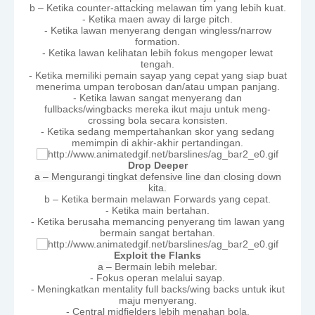
b – Ketika counter-attacking melawan tim yang lebih kuat.
- Ketika maen away di large pitch.
- Ketika lawan menyerang dengan wingless/narrow
formation.
- Ketika lawan kelihatan lebih fokus mengoper lewat
tengah.
- Ketika memiliki pemain sayap yang cepat yang siap buat
menerima umpan terobosan dan/atau umpan panjang.
- Ketika lawan sangat menyerang dan
fullbacks/wingbacks mereka ikut maju untuk meng-
crossing bola secara konsisten.
- Ketika sedang mempertahankan skor yang sedang
memimpin di akhir-akhir pertandingan.
Drop Deeper
a – Mengurangi tingkat defensive line dan closing down
kita.
b – Ketika bermain melawan Forwards yang cepat.
- Ketika main bertahan.
- Ketika berusaha memancing penyerang tim lawan yang
bermain sangat bertahan.
Exploit the Flanks
a – Bermain lebih melebar.
- Fokus operan melalui sayap.
- Meningkatkan mentality full backs/wing backs untuk ikut
maju menyerang.
- Central midfielders lebih menahan bola.