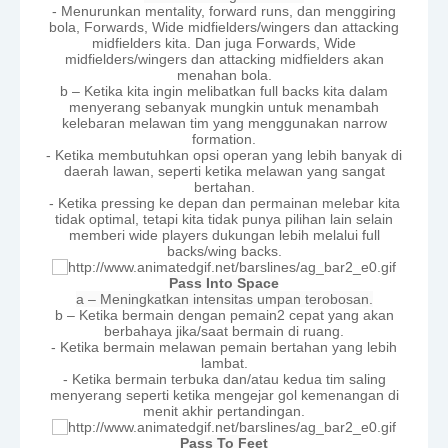
- Menurunkan mentality, forward runs, dan menggiring
bola, Forwards, Wide midfielders/wingers dan attacking
midfielders kita. Dan juga Forwards, Wide
midfielders/wingers dan attacking midfielders akan
menahan bola.
b – Ketika kita ingin melibatkan full backs kita dalam
menyerang sebanyak mungkin untuk menambah
kelebaran melawan tim yang menggunakan narrow
formation.
- Ketika membutuhkan opsi operan yang lebih banyak di
daerah lawan, seperti ketika melawan yang sangat
bertahan.
- Ketika pressing ke depan dan permainan melebar kita
tidak optimal, tetapi kita tidak punya pilihan lain selain
memberi wide players dukungan lebih melalui full
backs/wing backs.
Pass Into Space
a – Meningkatkan intensitas umpan terobosan.
b – Ketika bermain dengan pemain2 cepat yang akan
berbahaya jika/saat bermain di ruang.
- Ketika bermain melawan pemain bertahan yang lebih
lambat.
- Ketika bermain terbuka dan/atau kedua tim saling
menyerang seperti ketika mengejar gol kemenangan di
menit akhir pertandingan.
Pass To Feet