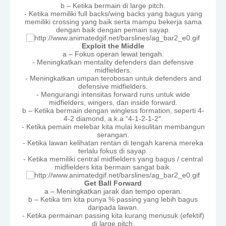
b – Ketika bermain di large pitch.
- Ketika memiliki full backs/wing backs yang bagus yang
memiliki crossing yang baik serta mampu bekerja sama
dengan baik dengan pemain sayap.
Exploit the Middle
a – Fokus operan lewat tengah.
- Meningkatkan mentality defenders dan defensive
midfielders.
- Meningkatkan umpan terobosan untuk defenders and
defensive midfielders.
- Mengurangi intensitas forward runs untuk wide
midfielders, wingers, dan inside forward.
b – Ketika bermain dengan wingless formation, seperti 4-
4-2 diamond, a.k.a “4-1-2-1-2″.
- Ketika pemain melebar kita mulai kesulitan membangun
serangan.
- Ketika lawan kelihatan rentan di tengah karena mereka
terlalu fokus di sayap.
- Ketika memiliki central midfielders yang bagus / central
midfielders kita bermain sangat baik.
Get Ball Forward
a – Meningkatkan jarak dan tempo operan.
b – Ketika tim kita punya % passing yang lebih bagus
daripada lawan.
- Ketika permainan passing kita kurang menusuk (efektif)
di large pitch.