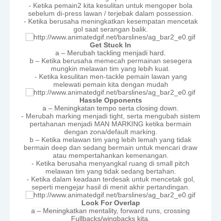
- Ketika pemain2 kita kesulitan untuk mengoper bola
sebelum di-press lawan / terjebak dalam possession.
- Ketika berusaha meningkatkan kesempatan mencetak
gol saat serangan balik.
Get Stuck In
a – Merubah tackling menjadi hard.
b – Ketika berusaha memecah permainan sesegera
mungkin melawan tim yang lebih kuat.
- Ketika kesulitan men-tackle pemain lawan yang
melewati pemain kita dengan mudah
Hassle Opponents
a – Meningkatan tempo serta closing down.
- Merubah marking menjadi tight, serta mengubah sistem
pertahanan menjadi MAN MARKING ketika bermain
dengan zona/default marking.
b – Ketika melawan tim yang lebih lemah yang tidak
bermain deep dan sedang bermain untuk mencari draw
atau mempertahankan kemenangan.
- Ketika berusaha menyangkal ruang di small pitch
melawan tim yang tidak sedang bertahan.
- Ketika dalam keadaan terdesak untuk mencetak gol,
seperti mengejar hasil di menit akhir pertandingan.
Look For Overlap
a – Meningkatkan mentality, forward runs, crossing
Fullbacks/wingbacks kita.