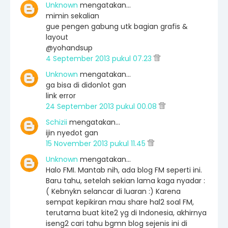
Unknown
mengatakan…
mimin sekalian
gue pengen gabung utk bagian grafis &
layout
@yohandsup
4 September 2013 pukul 07.23
Unknown
mengatakan…
ga bisa di didonlot gan
link error
24 September 2013 pukul 00.08
Schizii
mengatakan…
ijin nyedot gan
15 November 2013 pukul 11.45
Unknown
mengatakan…
Halo FMI. Mantab nih, ada blog FM seperti ini.
Baru tahu, setelah sekian lama kaga nyadar :
( Kebnykn selancar di luaran :) Karena
sempat kepikiran mau share hal2 soal FM,
terutama buat kite2 yg di Indonesia, akhirnya
iseng2 cari tahu bgmn blog sejenis ini di