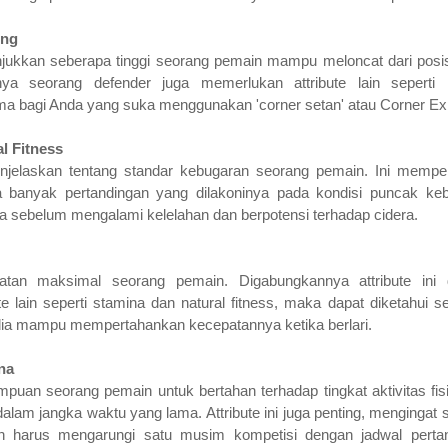
ing
ukkan seberapa tinggi seorang pemain mampu meloncat dari posis
nya seorang defender juga memerlukan attribute lain seperti 
ma bagi Anda yang suka menggunakan 'corner setan' atau Corner Exp
l Fitness
enjelaskan tentang standar kebugaran seorang pemain. Ini mempe
a banyak pertandingan yang dilakoninya pada kondisi puncak ke
ya sebelum mengalami kelelahan dan berpotensi terhadap cidera.
atan maksimal seorang pemain. Digabungkannya attribute ini
ute lain seperti stamina dan natural fitness, maka dapat diketahui 
ia mampu mempertahankan kecepatannya ketika berlari.
na
uan seorang pemain untuk bertahan terhadap tingkat aktivitas fis
 dalam jangka waktu yang lama. Attribute ini juga penting, mengingat
n harus mengarungi satu musim kompetisi dengan jadwal perta