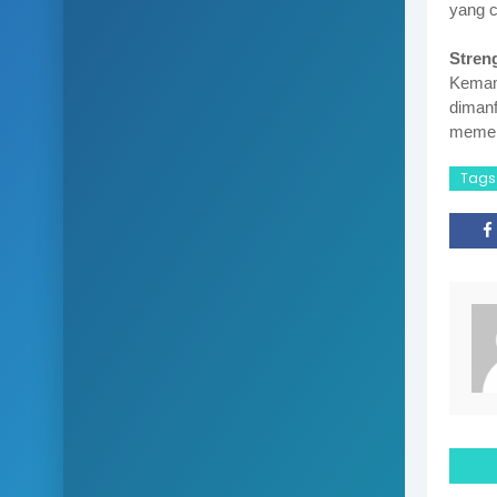
yang c
Stren
Kemam
diman
memerl
Tags