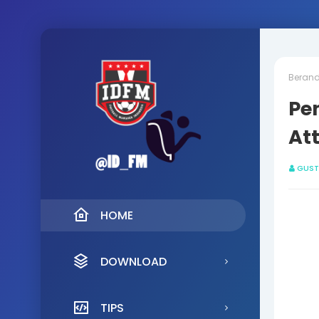
Beran
Pe
Att
GUST
HOME
DOWNLOAD
TIPS