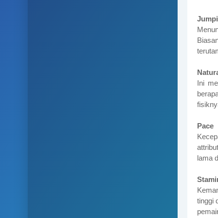
Jump
Menunj
Biasa
teruta
Natura
Ini m
berap
fisikn
Pace
Kecep
attrib
lama d
Stami
Kemamp
tinggi
pemai