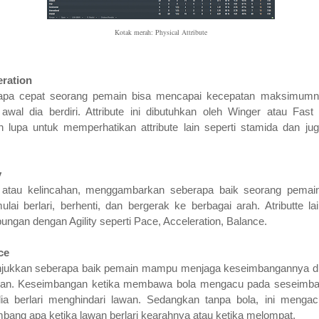
Kotak merah: Physical Attribute
eration
apa cepat seorang pemain bisa mencapai kecepatan maksimumn
 awal dia berdiri. Attribute ini dibutuhkan oleh Winger atau Fast S
 lupa untuk memperhatikan attribute lain seperti stamida dan ju
y
ty atau kelincahan, menggambarkan seberapa baik seorang pemai
ulai berlari, berhenti, dan bergerak ke berbagai arah. Atributte la
ungan dengan Agility seperti Pace, Acceleration, Balance.
ce
jukkan seberapa baik pemain mampu menjaga keseimbangannya d
gan. Keseimbangan ketika membawa bola mengacu pada seseimb
dia berlari menghindari lawan. Sedangkan tanpa bola, ini menga
bang apa ketika lawan berlari kearahnya atau ketika melompat.