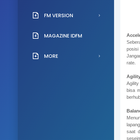
FM VERSION
MAGAZINE IDFM
Accel
Seber
posisi
MORE
Jangan
rate.
Agilit
Agili
bisa m
berhub
Balan
Menun
lapan
saat 
seseim