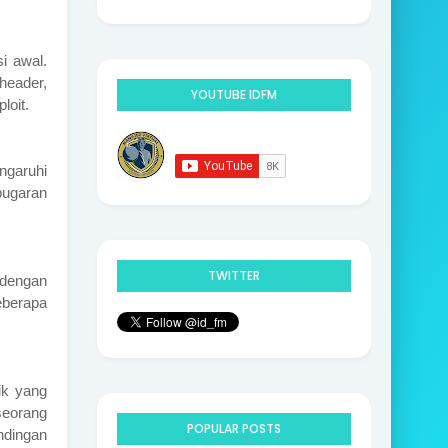
9
i awal.
header,
YOUTUBE IDFM
loit.
ngaruhi
bugaran
TWITTER
 dengan
seberapa
ik yang
 seorang
POPULAR POSTS
ndingan