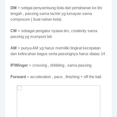
DM
= sebgai penyambung bola dari pertahanan ke lini
tengah , passing sama tackle yg lumayan sama
composure ( buat nahan bola)
CM
= sebagai pengatur nyawa tim, creativity sama
passing yg mumpuni lah
AM
= punya AM yg harus memiliki tingkat kecepatan
dan kelincahan bagus serta passingnya harus diatas 14
IF/Winger
= crossing , dribbling , sama passing
Forward
= acceleration , pace , finishing + off the ball