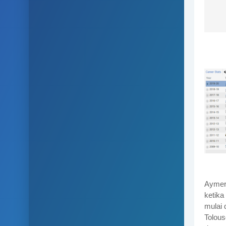
Aymeri
ketik
mulai 
Tolous