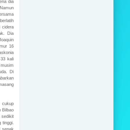
ena dia
. Namun
bersama
erlatih
 cidera
ak. Dia
Joaquin
umur 16
askonia
33 kali
 musim
da. Di
abarkan
emasang
g cukup
 Bilbao
sedikit
tinggi.
l sepak