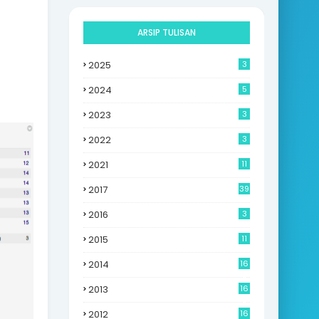
ARSIP TULISAN
2025
3
2024
5
2023
3
2022
3
2021
11
2017
39
2016
3
2015
11
2014
16
6
2013
16
0
2012
16