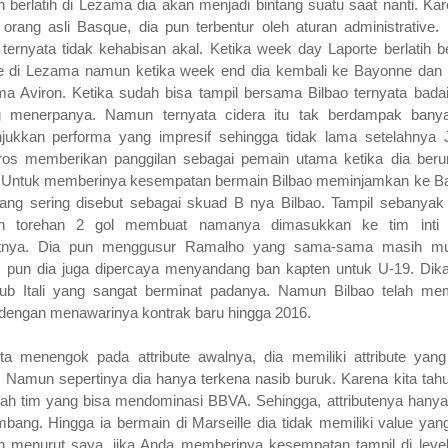
 berlatih di Lezama dia akan menjadi bintang suatu saat nanti. Kar
orang asli Basque, dia pun terbentur oleh aturan administrative
 ternyata tidak kehabisan akal. Ketika week day Laporte berlatih 
e di Lezama namun ketika week end dia kembali ke Bayonne dan b
a Aviron. Ketika sudah bisa tampil bersama Bilbao ternyata badai
g menerpanya. Namun ternyata cidera itu tak berdampak bany
jukkan performa yang impresif sehingga tidak lama setelahnya 
ros memberikan panggilan sebagai pemain utama ketika dia ber
. Untuk memberinya kesempatan bermain Bilbao meminjamkan ke B
ang sering disebut sebagai skuad B nya Bilbao. Tampil sebanyak 
n torehan 2 gol membuat namanya dimasukkan ke tim inti
utnya. Dia pun menggusur Ramalho yang sama-sama masih mu
s pun dia juga dipercaya menyandang ban kapten untuk U-19. Dik
lub Itali yang sangat berminat padanya. Namun Bilbao telah m
dengan menawarinya kontrak baru hingga 2016.
ita menengok pada attribute awalnya, dia memiliki attribute yan
 Namun sepertinya dia hanya terkena nasib buruk. Karena kita tahu
ah tim yang bisa mendominasi BBVA. Sehingga, attributenya hanya 
bang. Hingga ia bermain di Marseille dia tidak memiliki value yang 
 menurut saya, jika Anda memberinya kesempatan tampil di leve