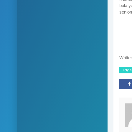
bola y
senior
Writte
Tags