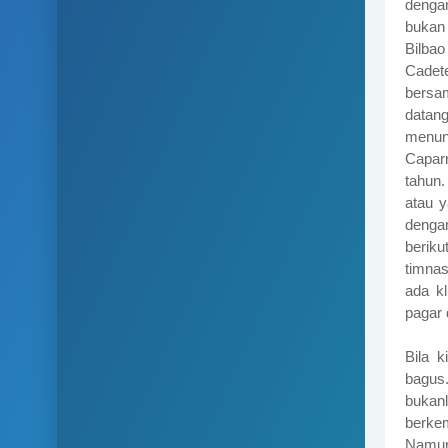
dengan
bukan 
Bilbao
Cadet
bersam
datan
menun
Capar
tahun
atau y
denga
berik
timna
ada k
pagar 
Bila k
bagus.
bukanl
berkem
Namun