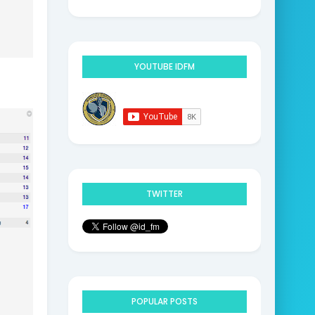
9
YOUTUBE IDFM
TWITTER
POPULAR POSTS