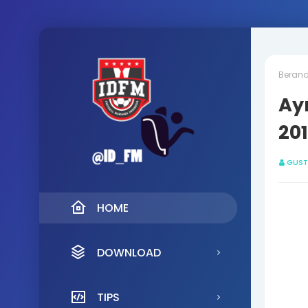
Beran
Ay
201
GUST
HOME
DOWNLOAD
TIPS