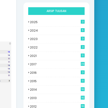
ARSIP TULISAN
2025
3
2024
5
2023
3
2022
3
2021
11
2017
39
2016
3
2015
11
2014
16
6
2013
16
0
2012
16