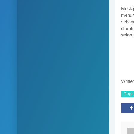
Meskip
menun
seba
dimili
selanj
Writte
Tags