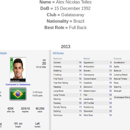
Name =
Alex Nicolao Telles
DoB =
15 December 1992
Club =
Galatasaray
Nationality =
Brazil
Best Role =
Full Back
2013