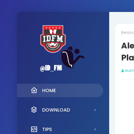
Beran
Ale
Pl
GUST
HOME
DOWNLOAD
TIPS