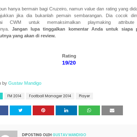
un hanya bermain bagi Cruzeiro, namun value dan rating yang did
jukkan jika dia bukanlah pemain sembarangan. Dia cocok di
gai CWM untuk memaksimalkan playmaking attribute
kinya.
Jangan lupa tinggalkan komentar Anda untuk siapa 
utnya yang akan di review.
Rating
19/20
n by
Gustav Mandigo
FM 2014
Football Manager 2014
Player
DIPOSTING OLEH
GUSTAV MANDIGO