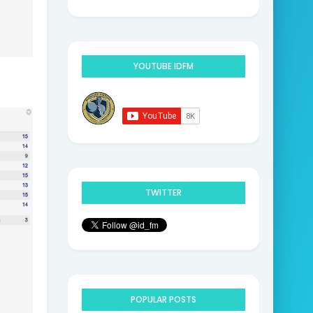
9
YOUTUBE IDFM
TWITTER
POPULAR POSTS