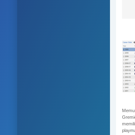
Memula
Gremi
memili
playm