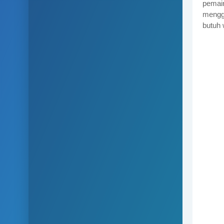
pemai
mengg
butuh 