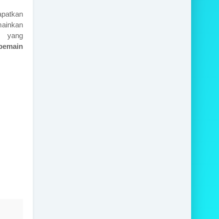
apatkan
mainkan
 yang
pemain