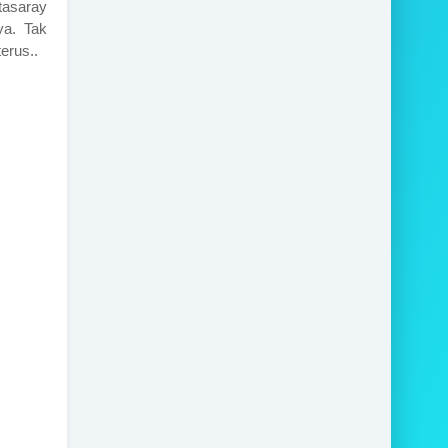
asaray
ya. Tak
erus..