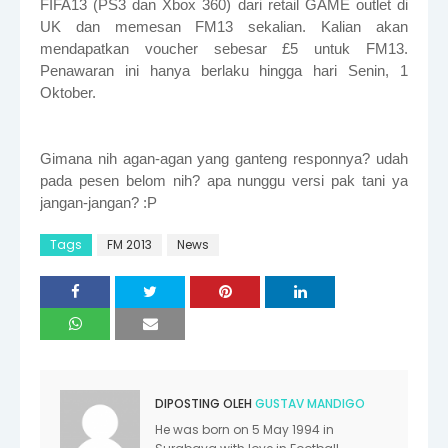
FIFA13 (PS3 dan Xbox 360) dari retail GAME outlet di
UK dan memesan FM13 sekalian. Kalian akan
mendapatkan voucher sebesar £5 untuk FM13.
Penawaran ini hanya berlaku hingga hari Senin, 1
Oktober.
Gimana nih agan-agan yang ganteng responnya? udah
pada pesen belom nih? apa nunggu versi pak tani ya
jangan-jangan? :P
Tags
FM 2013
News
DIPOSTING OLEH
GUSTAV MANDIGO
He was born on 5 May 1994 in