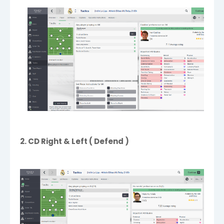
2. CD Right & Left ( Defend )