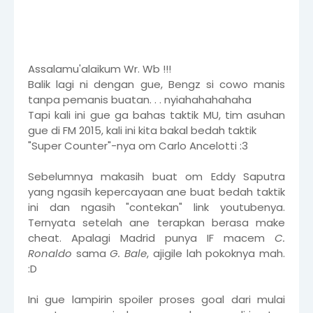
Assalamu'alaikum Wr. Wb !!!
Balik lagi ni dengan gue, Bengz si cowo manis
tanpa pemanis buatan. . . nyiahahahahaha
Tapi kali ini gue ga bahas taktik MU, tim asuhan
gue di FM 2015, kali ini kita bakal bedah taktik
"Super Counter"-nya om Carlo Ancelotti :3
Sebelumnya makasih buat om Eddy Saputra
yang ngasih kepercayaan ane buat bedah taktik
ini dan ngasih "contekan" link youtubenya.
Ternyata setelah ane terapkan berasa make
cheat. Apalagi Madrid punya IF macem
C.
Ronaldo
sama
G. Bale
, ajigile lah pokoknya mah.
:D
Ini gue lampirin spoiler proses goal dari mulai