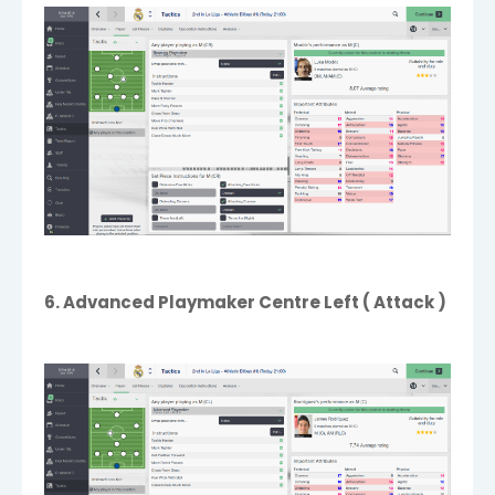
6. Advanced Playmaker Centre Left ( Attack )