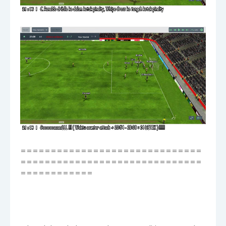
==============================
==============================
============