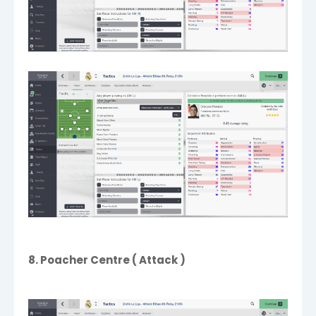
8. Poacher Centre ( Attack )