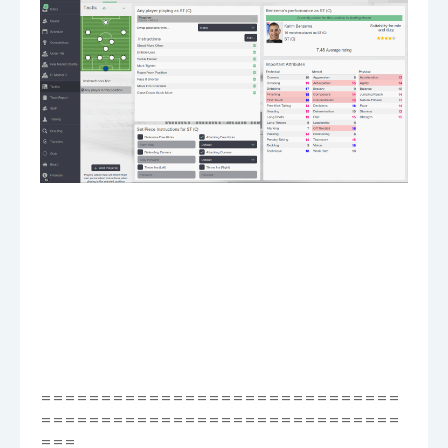
==============================
==============================
===